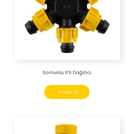
Somunlu 6’lı Dağıtıcı
İncele