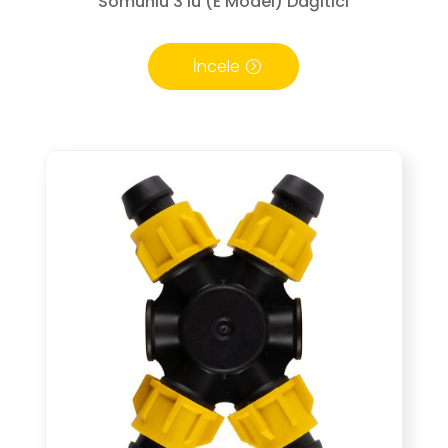
Somunlu 3’lü (E Model) Dağıtıcı
İncele