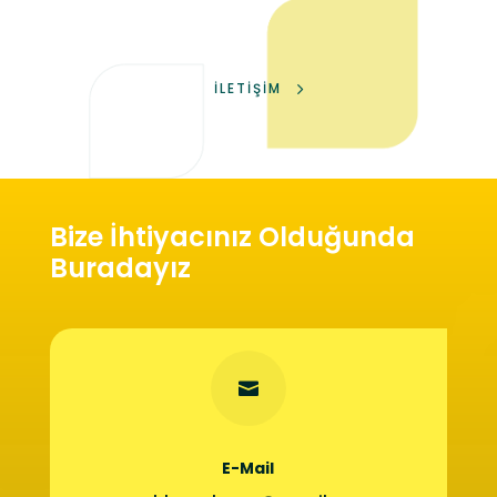
İLETİŞİM
Bize İhtiyacınız Olduğunda
Buradayız

E-Mail