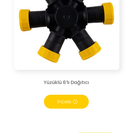
Yüzüklü 6’lı Dağıtıcı
İncele