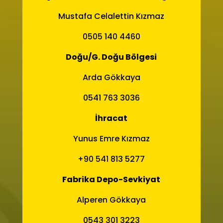
Mustafa Celalettin Kızmaz
0505 140 4460
Doğu/G. Doğu Bölgesi
Arda Gökkaya
0541 763 3036
İhracat
Yunus Emre Kızmaz
+90 541 813 5277
Fabrika Depo-Sevkiyat
Alperen Gökkaya
0543 301 3223